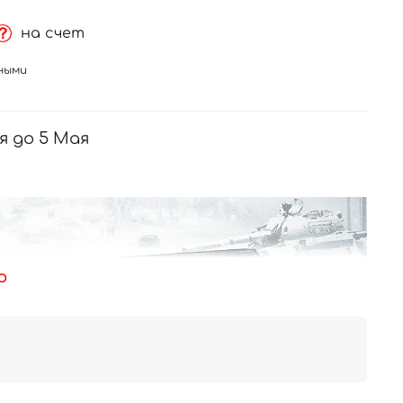
на счет
ными
я до 5 Мая
ю