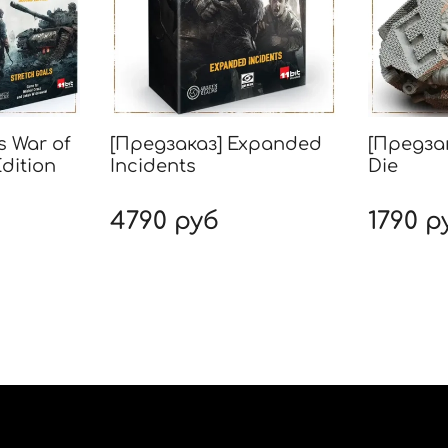
s War of
[Предзаказ] Expanded
[Предза
dition
Incidents
Die
4790 руб
1790 р