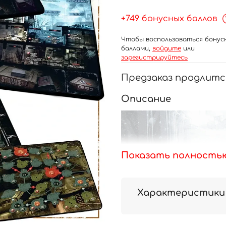
+749 бонусных баллов
Чтобы воспользоваться бонус
баллами,
войдите
или
зарегистрируйтесь
Предзаказ продлитс
Описание
Показать полность
Характеристики