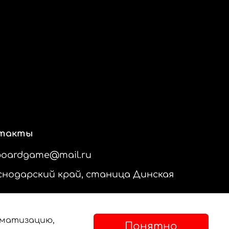
такты
boardgame@mail.ru
снодарский край, станица Динская
ематизацию,
Понятно