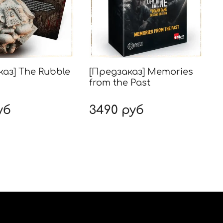
каз] The Rubble
[Предзаказ] Memories
[
from the Past
уб
3490 руб