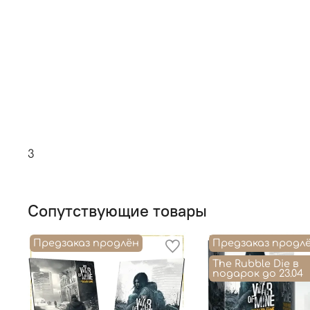
3
Сопутствующие товары
Предзаказ продлён
Предзаказ продл
The Rubble Die в
подарок до 23.04