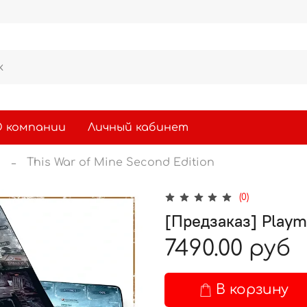
 компании
Личный кабинет
ы
This War of Mine Second Edition
(0)
[Предзаказ] Playm
7490.00 руб
В корзину