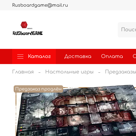
Rusboardgame@mail.ru
Каталог
Доставка
Оплата
О
Главная
Настольные игры
Предзаказ
Предзаказ продлён