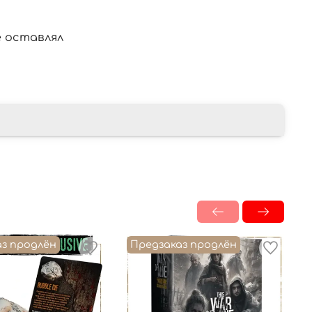
 оставлял
аз продлён
Предзаказ продлён