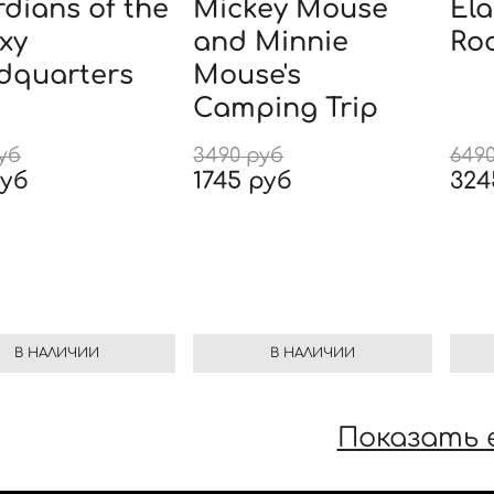
dians of the
Mickey Mouse
Ela
xy
and Minnie
Roo
dquarters
Mouse's
Camping Trip
руб
3490 руб
649
руб
1745 руб
324
В НАЛИЧИИ
В НАЛИЧИИ
Показать 