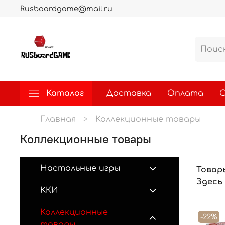
Rusboardgame@mail.ru
Каталог
Доставка
Оплата
О
Главная
Коллекционные товары
Коллекционные товары
Настольные игры
Товар
Здесь
ККИ
Коллекционные
-22%
товары