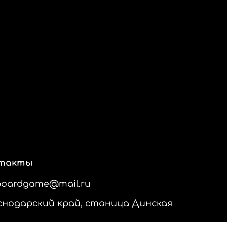
такты
boardgame@mail.ru
снодарский край, станица Динская