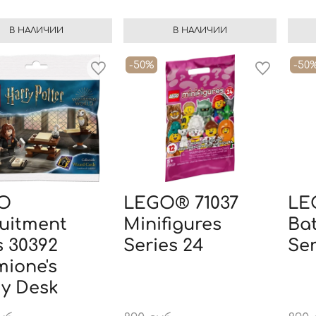
В НАЛИЧИИ
В НАЛИЧИИ
-50%
-50
O
LEGO® 71037
LE
uitment
Minifigures
Ba
 30392
Series 24
Ser
ione's
y Desk