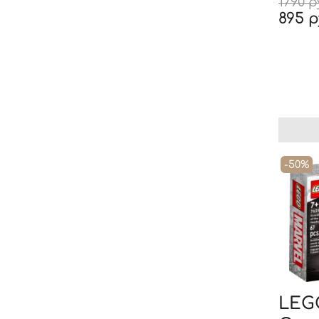
1790 
895 
-50%
LEG