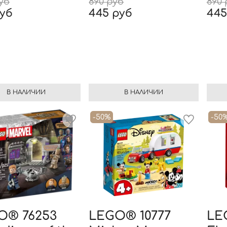
руб
890 руб
890 
руб
445 руб
445
В НАЛИЧИИ
В НАЛИЧИИ
-50%
-50
O® 76253
LEGO® 10777
LE