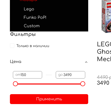
Lego
Funko PoP!
Custom
Фильтры
LEG
Только в наличии
Ghos
Mech
Цена
—
от
до
4490 
3490
Применить