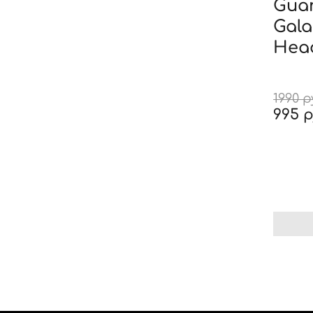
Guar
Gala
Hea
1990 
995 