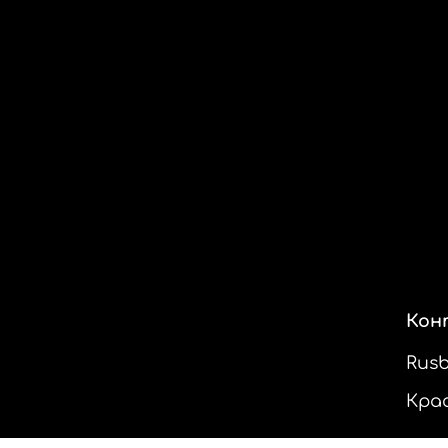
Кон
Rus
Кра