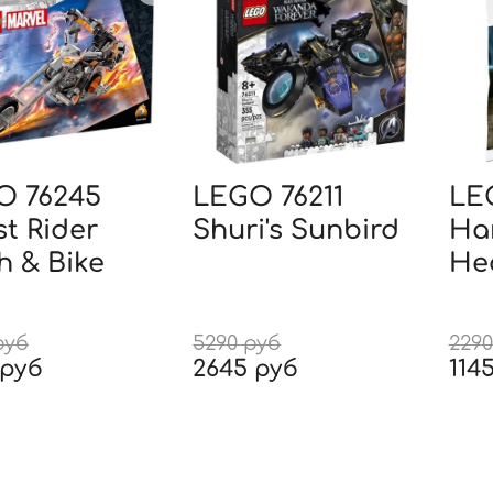
O 76245
LEGO 76211
LE
t Rider
Shuri's Sunbird
Har
 & Bike
He
руб
5290 руб
2290
 руб
2645 руб
114