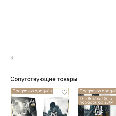
3
Сопутствующие товары
Предзаказ продлён
Предзаказ продл
The Rubble Die в
подарок до 23.04