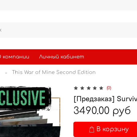
 компании
Личный кабинет
ы
This War of Mine Second Edition
(0)
[Предзаказ] Surviv
3490.00 руб
В корзину