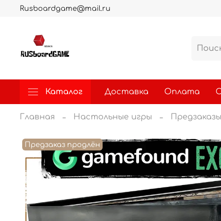
Rusboardgame@mail.ru
Каталог
Доставка
Оплата
О
Главная
Настольные игры
Предзаказ
Предзаказ продлён