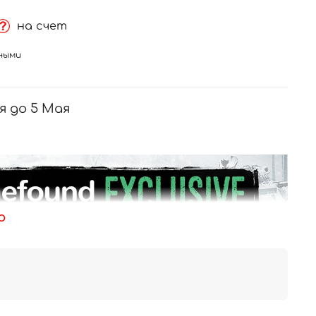
на счет
ными
я до 5 Мая
ю