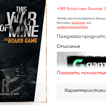
+349 бонусных баллов
Чтобы воспользоваться бонус
баллами,
войдите
или
зарегистрируйтесь
Предзаказ продлитс
Описание
Показать полность
Характеристики