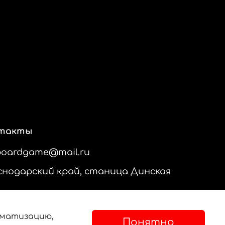
такты
boardgame@mail.ru
снодарский край, станица Динская
ематизацию,
Понятно