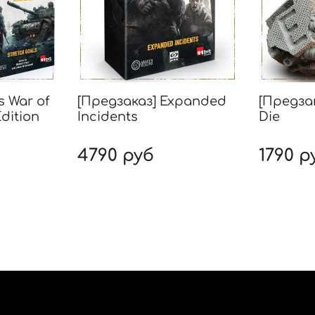
s War of
[Предзаказ] Expanded
[Предза
dition
Incidents
Die
4790 руб
1790 р