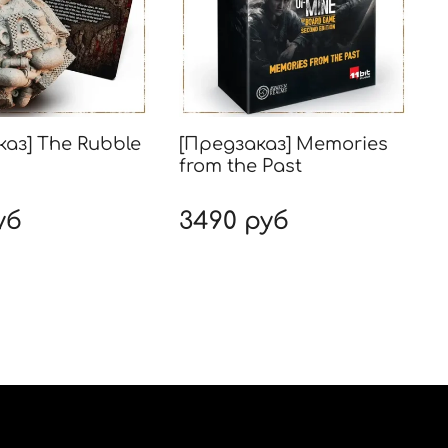
каз] The Rubble
[Предзаказ] Memories
[
from the Past
уб
3490 руб