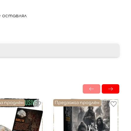
 оставлял
аз продлён
Предзаказ продлён