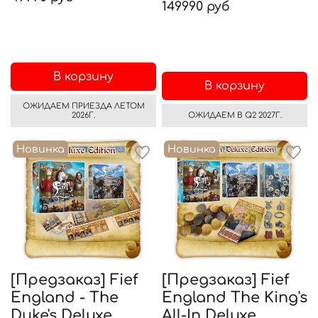
149990 руб
В корзину
В корзину
ОЖИДАЕМ ПРИЕЗДА ЛЕТОМ
2026Г.
ОЖИДАЕМ В Q2 2027Г.
Новинка
Новинка
[Предзаказ] Fief
[Предзаказ] Fief
England - The
England The King's
Duke's Deluxe
All-In Deluxe