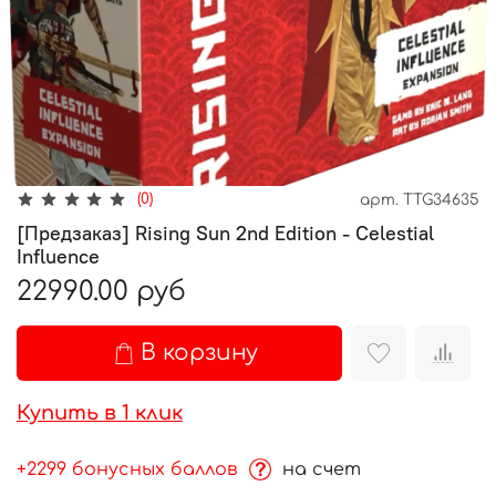
(0)
арт.
TTG34635
[Предзаказ] Rising Sun 2nd Edition - Celestial
Influence
22990.00 руб
В корзину
Купить в 1 клик
+2299 бонусных баллов
на счет