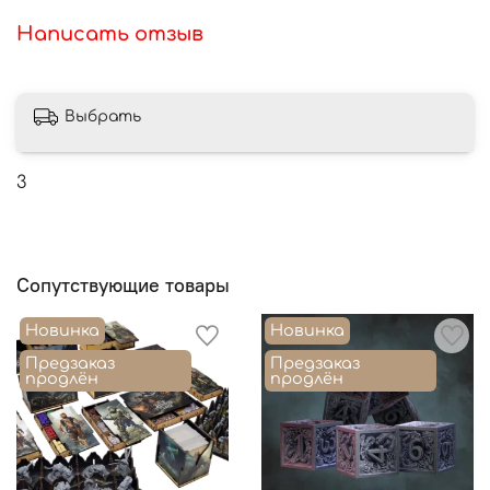
Написать отзыв
Выбрать
3
Сопутствующие товары
Новинка
Новинка
Предзаказ
Предзаказ
продлён
продлён