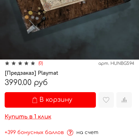
(0)
арт.
HUNBG594
[Предзаказ] Playmat
3990.00 руб
В корзину
Купить в 1 клик
+399 бонусных баллов
на счет