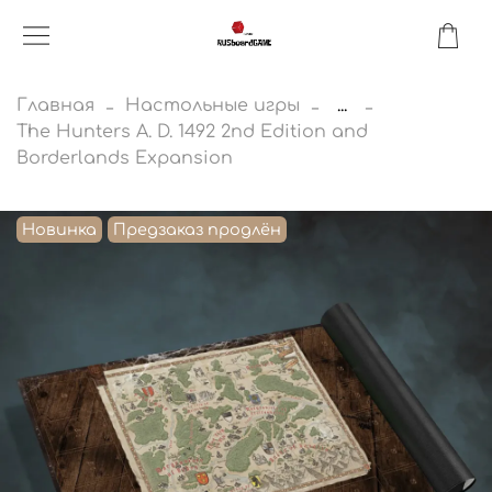
Главная
Настольные игры
...
The Hunters A. D. 1492 2nd Edition and
Borderlands Expansion
Новинка
Предзаказ продлён