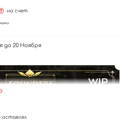
на счет
ными
 до 20 Ноября
ю
 оставлял