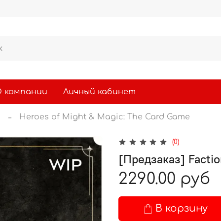
 компании
Личный кабинет
ы
Heroes of Might & Magic: The Card Game
(0)
[Предзаказ] Factio
2290.00 руб
В корзину