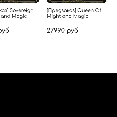
аз] Sovereign
[Предзаказ] Queen Of
t and Magic
Might and Magic
A
руб
27990 руб