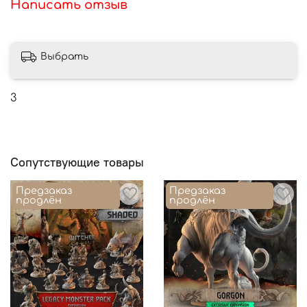
Написать отзыв
Выбрать
3
Сопутствующие товары
Предзаказ
Предзаказ
продлён
продлён