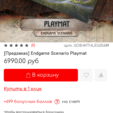
(0)
арт.
GOB-WITHLEG35689
[Предзаказ] Endgame Scenario Playmat
6990.00 руб
В корзину
Купить в 1 клик
+699 бонусных баллов
на счет
Чтобы воспользоваться бонусными