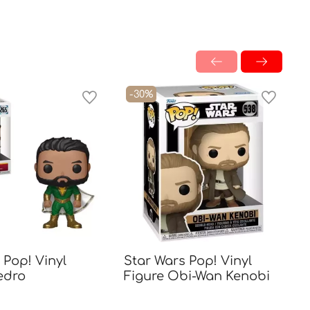
-30%
Pop! Vinyl
Star Wars Pop! Vinyl
edro
Figure Obi-Wan Kenobi
K
F