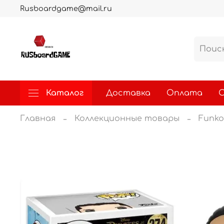
Rusboardgame@mail.ru
Каталог
Доставка
Оплата
О
Главная
Коллекционные товары
Funko