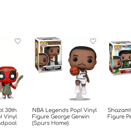
l 30th
NBA Legends Pop! Vinyl
Shazam! 
! Vinyl
Figure George Gerwin
Figure P
adpool
(Spurs Home)