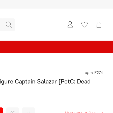
арт.
F274
igure Captain Salazar [PotC: Dead