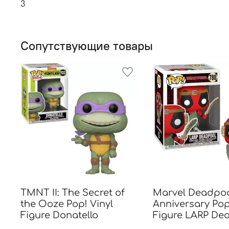
3
Сопутствующие товары
TMNT II: The Secret of
Marvel Deadpoo
the Ooze Pop! Vinyl
Anniversary Pop
Figure Donatello
Figure LARP De