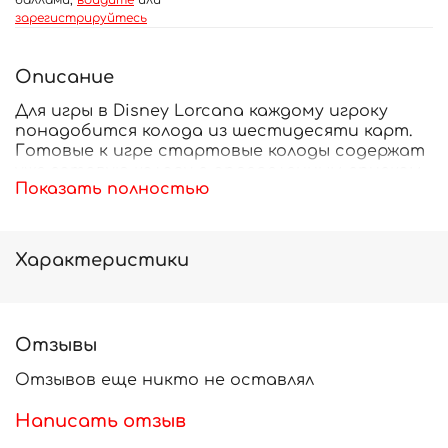
баллами,
войдите
или
зарегистрируйтесь
Описание
Для игры в Disney Lorcana каждому игроку
понадобится колода из шестидесяти карт.
Готовые к игре стартовые колоды содержат
уже готовую колоду с определенным списком
Показать полностью
карт.
Если вы новичок в карточных играх или
хотите познакомиться с игрой с помощью
Характеристики
колоды,
разработанной и протестированной
командой Lorcana, это отличный вариант
для начала.
Отзывы
В каждом стартовом наборе есть 1 бустер
пак!
Отзывов еще никто не оставлял
Написать отзыв