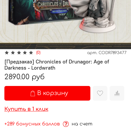
(0)
арт.
CODR7893477
[Предзаказ] Chronicles of Drunagor: Age of
Darkness - Lordwrath
2890.00 руб
В корзину
Купить в 1 клик
+289 бонусных баллов
на счет