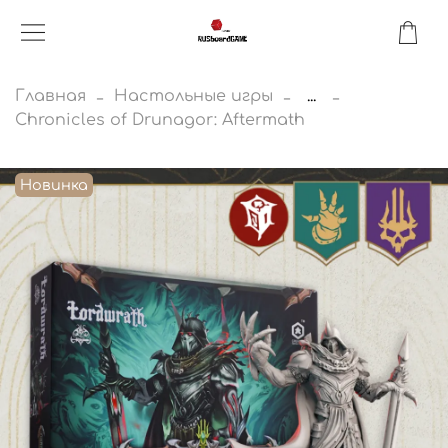
Главная
Настольные игры
...
Chronicles of Drunagor: Aftermath
Новинка