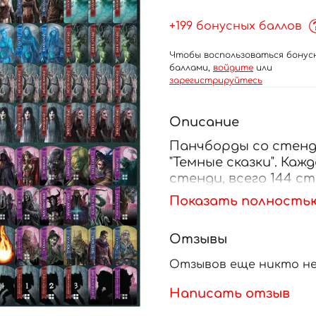
+199 бонусных баллов
Чтобы воспользоваться бонус
баллами,
войдите
или
зарегистрируйтесь
Описание
Панчборды со стенд
"Темные сказки". Ка
стенди, всего 144 с
продаются отдельно 
Показать полность
--
Доски для перфораци
Отзывы
расширения Dark tal
включает 72 стенди,
Отзывов еще никто не
подставки продают
Написать отзыв