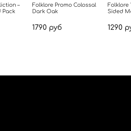
liction –
Folklore Promo Colossal
Folklore
 Pack
Dark Oak
Sided M
1790 руб
1290 р