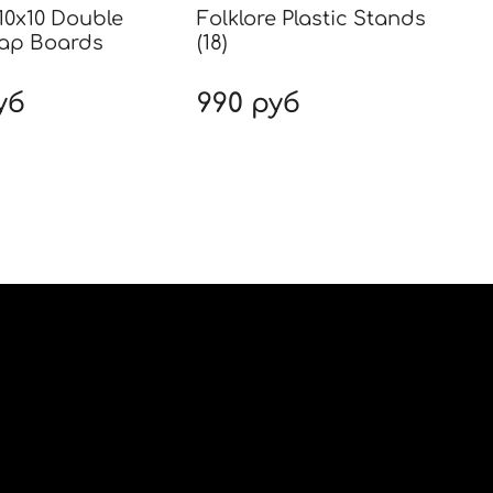
 10x10 Double
Folklore Plastic Stands
F
ap Boards
(18)
A
уб
990 руб