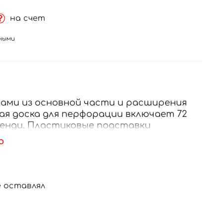
на счет
ными
ами из основной части и расширения
ждая доска для перфорации включает 72
тенди. Пластиковые подставки
в упаковках по 18 штук.
ю
и Standee из основной части и
es. Каждая доска для перфорации
 всего 144 стенди. Пластиковые
 оставлял
ся отдельно.