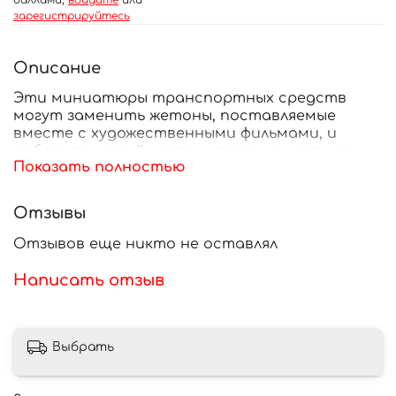
баллами,
войдите
или
зарегистрируйтесь
Описание
Эти миниатюры транспортных средств
могут заменить жетоны, поставляемые
вместе с художественными фильмами, и
добавить новый уровень погружения в игру
Показать полностью
Final Girl.
Содержание:
Отзывы
6 минифигурок
‣ 1 Super Loader (
USS Konrad
)
Отзывов еще никто не оставлял
‣ 1 Skidozer (
Station 2891
)
‣ 1 Arctic Helicopter (
Station 2891
)
Написать отзыв
‣ 1 Raft (
Storybook Woods
)
‣ 1 Kickscooter (
Wingard Cottage
)
‣ 1 Gurney (
Wolfe Asylum
)
Выбрать