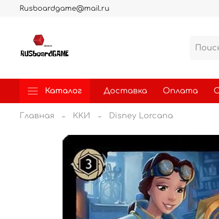
Rusboardgame@mail.ru
Каталог
Доставка
Оплата
О
Главная
ККИ
Disney Lorcana