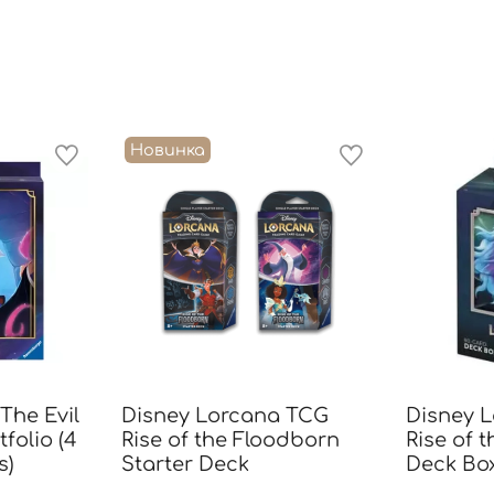
Новинка
The Evil
Disney Lorcana TCG
Disney 
folio (4
Rise of the Floodborn
Rise of 
s)
Starter Deck
Deck Box