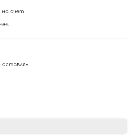
на счет
ными
 оставлял