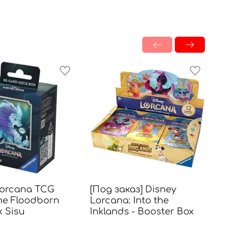
Lorcana TCG
[Под заказ] Disney
[
the Floodborn
Lorcana: Into the
L
 Sisu
Inklands - Booster Box
I