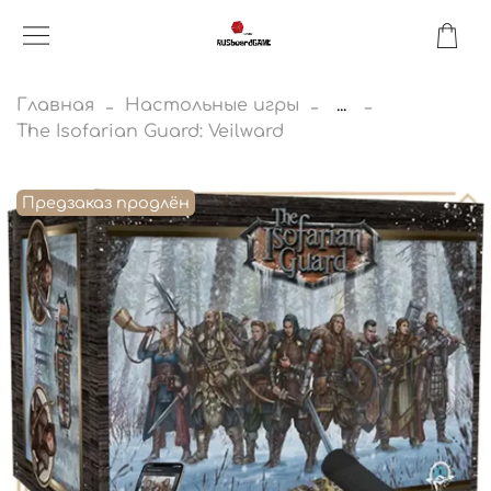
Главная
Настольные игры
...
The Isofarian Guard: Veilward
Предзаказ продлён