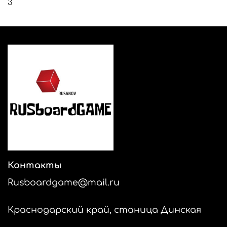
Лордсволле или готовьтесь к вымиранию!
3
Контакты
Rusboardgame@mail.ru
Краснодарский край, станица Динская