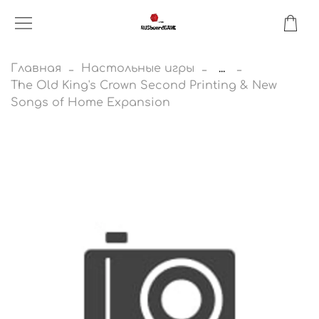
Главная
Настольные игры
...
The Old King's Crown Second Printing & New
Songs of Home Expansion